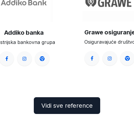
Grawe osiguranj
Addiko banka
Osiguravajuće društv
strijska bankovna grupa
Vidi sve referenc​​e​​