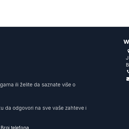
W
J
B
ama ili želite da saznate više o
 tu da odgovori na sve vaše zahteve i
Broj telefona