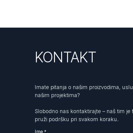
KONTAKT
Imate pitanja o našim proizvodima, uslug
našim projektima?
Slobodno nas kontaktirajte – naš tim je
pruži podršku pri svakom koraku.
Ime
*