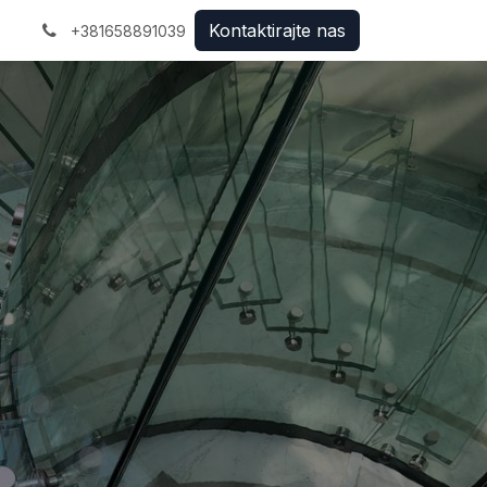
Kontaktirajte n​​a​​s
+381658891039