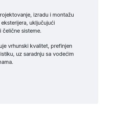
projektovanje, izradu i montažu
 eksterijera, uključujući
i čelične sisteme.
e vrhunski kvalitet, prefinjen
gistiku, uz saradnju sa vodećim
rmama.