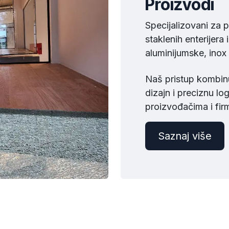
Proizvodi
Specijalizovani za 
staklenih enterijera i
aluminijumske, inox 
Naš pristup kombinuj
dizajn i preciznu lo
proizvođačima i fi
Saznaj viš​​e